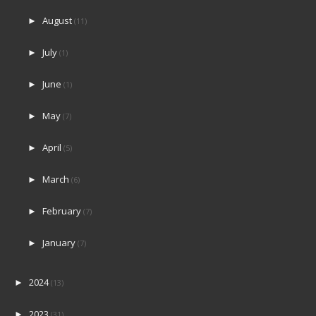
August
►
(11)
July
►
(1)
June
►
(1)
May
►
(7)
April
►
(5)
March
►
(6)
February
►
(7)
January
►
(7)
2024
►
(13)
2023
►
(31)