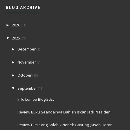
BLOG ARCHIVE
2026
►
(31)
2025
▼
(79)
December
►
(1)
November
►
(7)
October
►
(13)
September
▼
(13)
Info Lomba Blog 2025
Review Buku Seandainya Dahlan Iskan Jadi Presiden
Review Film Kang Solah x Nenek Gayung (Kisah Horor...