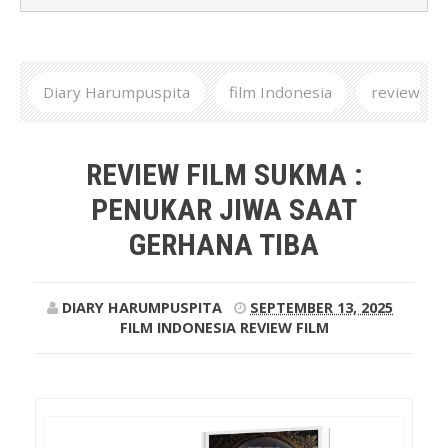
Diary Harumpuspita
film Indonesia
review
film
Review Film Sukma : Penukar Jiwa Saat
REVIEW FILM SUKMA :
Gerhana Tiba
PENUKAR JIWA SAAT
GERHANA TIBA
DIARY HARUMPUSPITA
SEPTEMBER 13, 2025
FILM INDONESIA
REVIEW FILM