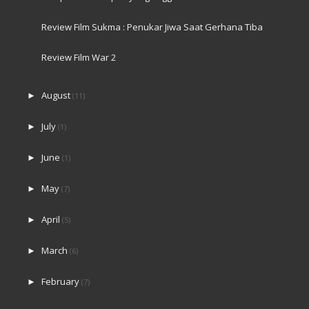
Review Film Sukma : Penukar Jiwa Saat Gerhana Tiba
Review Film War 2
August
►
(11)
July
►
(1)
June
►
(1)
May
►
(7)
April
►
(5)
March
►
(6)
February
►
(7)