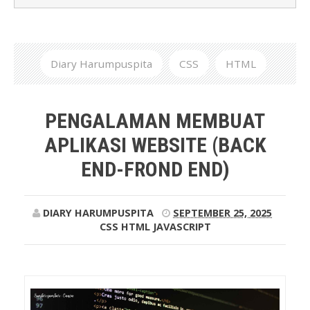
Diary Harumpuspita
CSS
HTML
JavaScript
Pengalaman Membuat Aplikasi
PENGALAMAN MEMBUAT
Website (Back End-Frond End)
APLIKASI WEBSITE (BACK
END-FROND END)
DIARY HARUMPUSPITA
SEPTEMBER 25, 2025
CSS
HTML
JAVASCRIPT