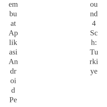
em
ou
bu
nd
at
4
Ap
Sc
lik
h:
asi
Tu
An
rki
dr
ye
oi
d
Pe