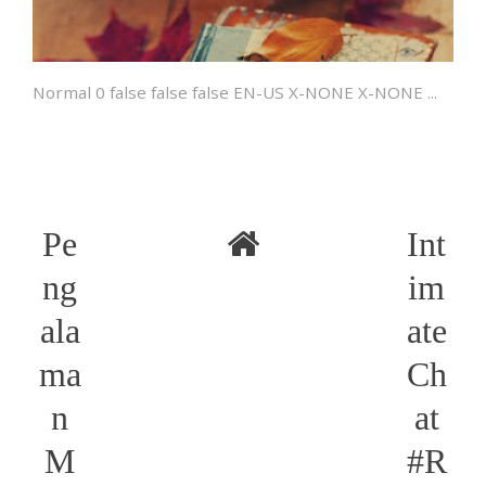
Normal 0 false false false EN-US X-NONE X-NONE ...
Pe
Int
ng
im
ala
ate
ma
Ch
n
at
M
#R