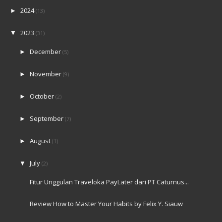
2024
►
(13)
2023
▼
(31)
December
►
(5)
November
►
(9)
October
►
(2)
September
►
(7)
August
►
(1)
July
▼
(2)
Fitur Unggulan Traveloka PayLater dari PT Caturnus...
Review How to Master Your Habits by Felix Y. Siauw