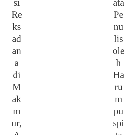
si
ata
Re
Pe
ks
nu
ad
lis
an
ole
a
h
di
Ha
M
ru
ak
m
m
pu
ur,
spi
A
ta