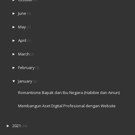
June
►
(5)
May
►
(1)
April
►
(1)
March
►
(2)
February
►
(7)
January
▼
(2)
Romantisme Bapak dan Ibu Negara (Habibie dan Ainun)
Membangun Aset Digital Profesional dengan Website
2021
►
(34)