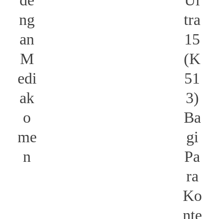
ng
tra
an
15
M
(K
edi
51
ak
3)
o
Ba
me
gi
n
Pa
ra
Ko
nte