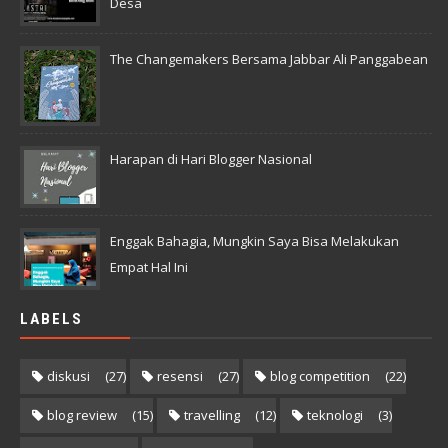
Desa
The Changemakers Bersama Jabbar Ali Panggabean
Harapan di Hari Blogger Nasional
Enggak Bahagia, Mungkin Saya Bisa Melakukan
Empat Hal Ini
LABELS
diskusi
(27)
resensi
(27)
blog competition
(22)
blog review
(15)
travelling
(12)
teknologi
(3)