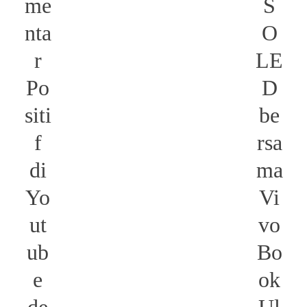
me
S
nta
O
r
LE
Po
D
siti
be
f
rsa
di
ma
Yo
Vi
ut
vo
ub
Bo
e
ok
de
Ul