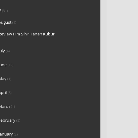
6
(31)
August
(1)
Review Film Sihir Tanah Kubur
July
(4)
June
(12)
May
(1)
April
(5)
March
(1)
February
(5)
January
(2)