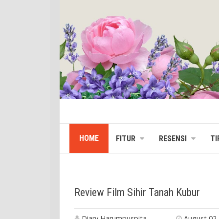
HOME
FITUR
RESENSI
TI
Review Film Sihir Tanah Kubur
Diary Harumpuspita
August 02,