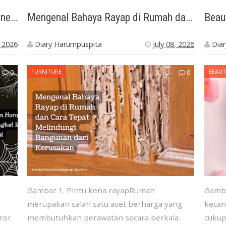
Review Cerita Lila: Film Horor Indonesia yang Mengangkat Isu Kesehatan Mental
Mengenal Bahaya Rayap di Rumah dan Cara Tepat Melindungi Bangunan dari Kerusakan
, 2026
Diary Harumpuspita
July 08, 2026
Dia
0
FURNITURE
0
BEAUT
Gambar 1. Pintu kena rayapRumah
Gamba
merupakan salah satu aset berharga yang
kecan
ror.
membutuhkan perawatan secara berkala.
cukup