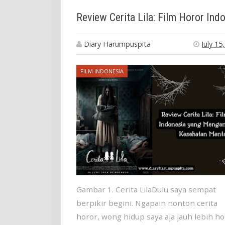
Diary Harumpuspita
July 15
FILM INDONESIA
Gambar 1. Cerita LilaDulu saya sempat
berpikir begini. Ngapain nonton cerita
horor, wong hidup saya aja jauh lebih ho