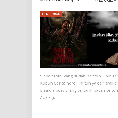
FILM HOROR
Siapa di sini yang sudah nonton Sihir T
Kubur?Cerita horor ini tuh ya dari traille
bisa dia buat orang tertarik pada nonton
Apalagi...