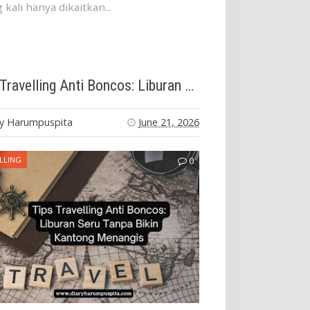
 kali hanya dikaitkan...
Tips Travelling Anti Boncos: Liburan Seru Tanpa Bikin Kantong Menangis
ry Harumpuspita
June 21, 2026
LLING
0