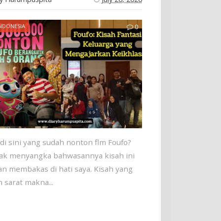
INDONESIA
0
 di sini yang sudah nonton flm Foufo?
tak menyangka bahwasannya kisah ini
an membakas di hati saya. Kisah yang
 sarat makna...