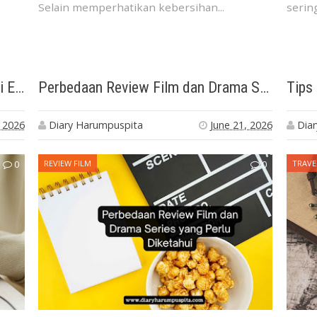
Selain memperhatikan kebersihan...
sering
Blog Sebagai Tempat Berbagi Ide di Era Digital
Perbedaan Review Film dan Drama Series yang Perlu Diketahui
, 2026
Diary Harumpuspita
June 21, 2026
Dia
0
REVIEW FILM
0
TRAVE