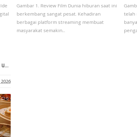
 Ide
Gambar 1. Review Film Dunia hiburan saat ini
Gamba
ital
berkembang sangat pesat. Kehadiran
telah 
berbagai platform streaming membuat
banya
masyarakat semakin...
penga
Ide Bisnis Kuliner yang Menjanjikan untuk Pemula
, 2026
0