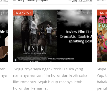
0
FILM HOROR
0
FILM 
anah
Sejujurnya saya nggak terlalu suka yang
Siapa
rnya
namanya nonton film horor dan lebih suka
Yap, 
.
film romantis. Sejak hidup rasanya lebih
bakal
horor dan kemarin...
penuh