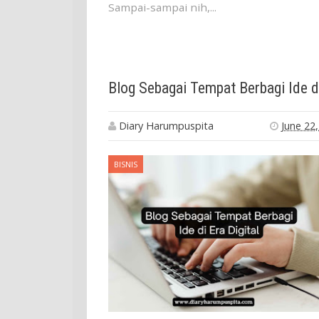
Sampai-sampai nih,...
Diary Harumpuspita
June 22
BISNIS