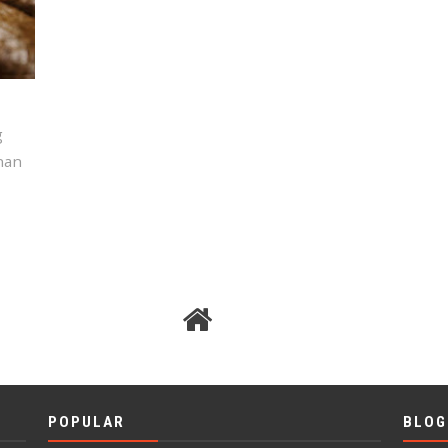
g
nan
POPULAR
BLOG