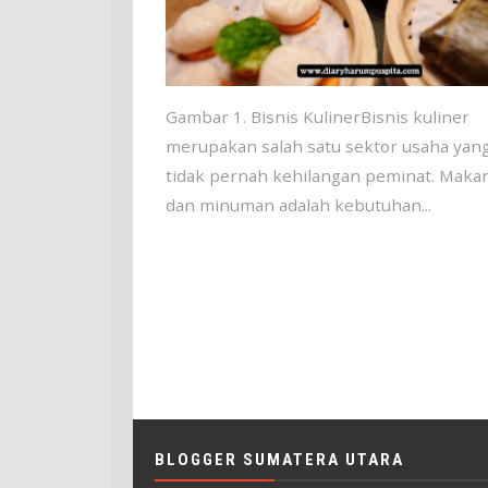
Gambar 1. Bisnis KulinerBisnis kuliner
merupakan salah satu sektor usaha yan
tidak pernah kehilangan peminat. Maka
dan minuman adalah kebutuhan...
BLOGGER SUMATERA UTARA