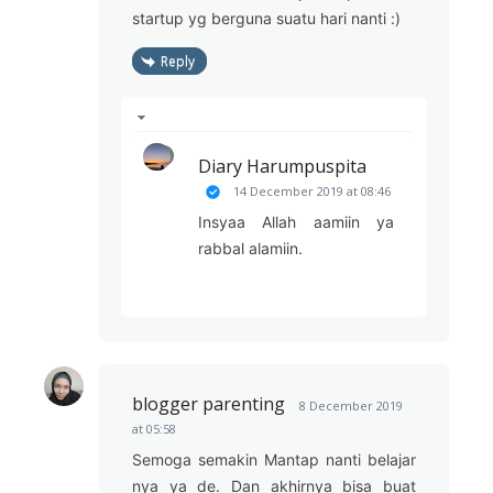
startup yg berguna suatu hari nanti :)
Reply
Diary Harumpuspita
14 December 2019 at 08:46
Insyaa Allah aamiin ya
rabbal alamiin.
blogger parenting
8 December 2019
at 05:58
Semoga semakin Mantap nanti belajar
nya ya de. Dan akhirnya bisa buat