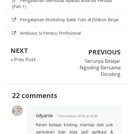
Pengalaman Membuat Aplikasi Android Pemula
(Part 1)
Pengalaman Workshop Batik Tulis di JShibori Binjai
Ambisius Si Pemicu Profesional
NEXT
PREVIOUS
« Prev Post
Serunya Belajar
Ngoding Bersama
Dicoding
22 comments
iidyanie
7 December 2019 at 06:39
Keren belajar koding, mantap dek yuk
seriuskan biar bisa jadi aplikasi &