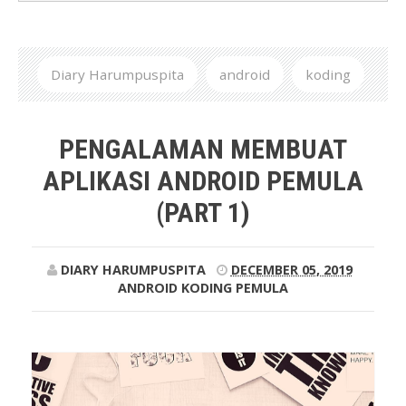
Diary Harumpuspita
android
koding
pemula
Pengalaman Membuat Aplikasi Android
PENGALAMAN MEMBUAT
Pemula (Part 1)
APLIKASI ANDROID PEMULA
(PART 1)
DIARY HARUMPUSPITA
DECEMBER 05, 2019
ANDROID
KODING
PEMULA