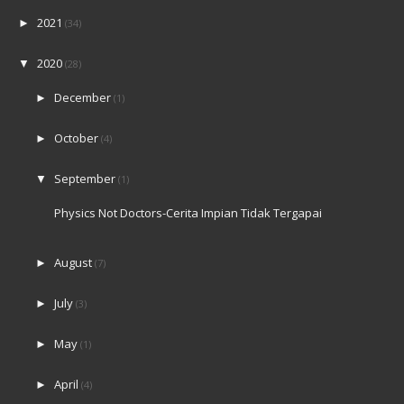
2021
►
(34)
2020
▼
(28)
December
►
(1)
October
►
(4)
September
▼
(1)
Physics Not Doctors-Cerita Impian Tidak Tergapai
August
►
(7)
July
►
(3)
May
►
(1)
April
►
(4)