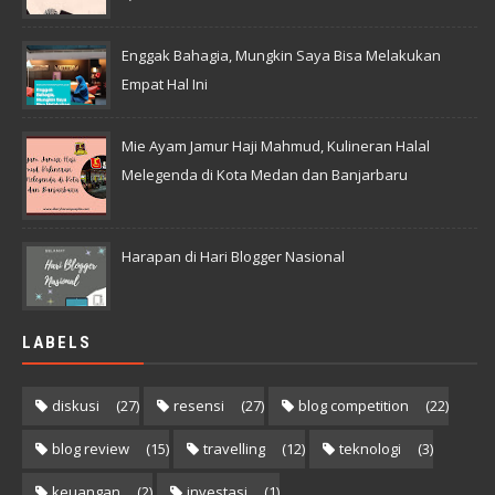
Enggak Bahagia, Mungkin Saya Bisa Melakukan
Empat Hal Ini
Mie Ayam Jamur Haji Mahmud, Kulineran Halal
Melegenda di Kota Medan dan Banjarbaru
Harapan di Hari Blogger Nasional
LABELS
diskusi
(27)
resensi
(27)
blog competition
(22)
blog review
(15)
travelling
(12)
teknologi
(3)
keuangan
(2)
investasi
(1)