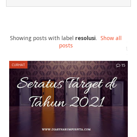
Seratus Target di Tahun 2021
Showing posts with label
resolusi
.
Show all
posts
Diary Harumpuspita
January 11, 2021
CURHAT
15