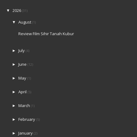
2026
▼
(31)
August
▼
(1)
Review Film Sihir Tanah Kubur
July
►
(4)
June
►
(12)
May
►
(1)
April
►
(5)
March
►
(1)
February
►
(5)
January
►
(2)