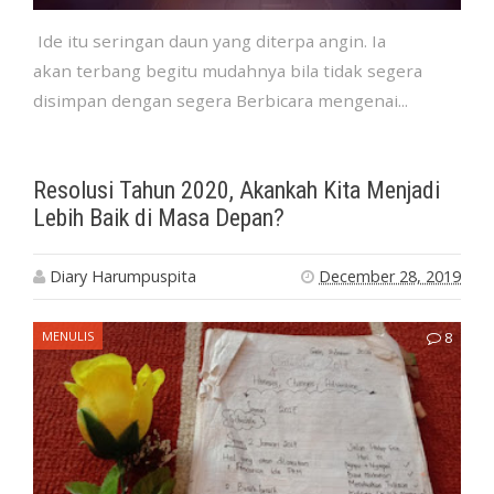
Ide itu seringan daun yang diterpa angin. Ia
akan terbang begitu mudahnya bila tidak segera
disimpan dengan segera Berbicara mengenai...
Resolusi Tahun 2020, Akankah Kita Menjadi
Lebih Baik di Masa Depan?
Diary Harumpuspita
December 28, 2019
MENULIS
8