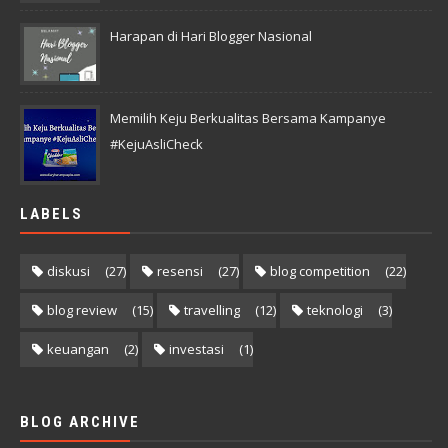
Harapan di Hari Blogger Nasional
Memilih Keju Berkualitas Bersama Kampanye
#KejuAsliCheck
LABELS
diskusi
(27)
resensi
(27)
blog competition
(22)
blog review
(15)
travelling
(12)
teknologi
(3)
keuangan
(2)
investasi
(1)
BLOG ARCHIVE