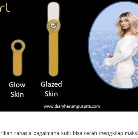
rikan rahasia bagaimana kulit bisa cerah mengkilap maks