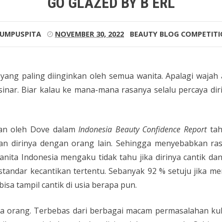
GO GLAZED BY B ERL
RUMPUSPITA
NOVEMBER 30, 2022
BEAUTY
BLOG COMPETIT
l yang paling diinginkan oleh semua wanita. Apalagi wajah a
sinar. Biar kalau ke mana-mana rasanya selalu percaya di
ukan oleh Dove dalam
Indonesia Beauty Confidence Report
tah
n dirinya dengan orang lain. Sehingga menyebabkan ras
anita Indonesia mengaku tidak tahu jika dirinya cantik 
andar kecantikan tertentu. Sebanyak 92 % setuju jika mer
 bisa tampil cantik di usia berapa pun.
 orang. Terbebas dari berbagai macam permasalahan kulit 