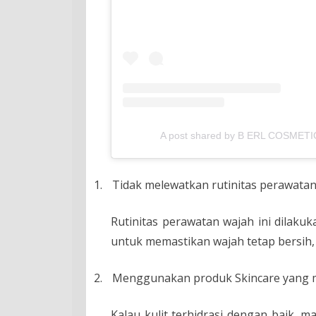
A post shared by B ERL COSMETIC
1.
Tidak melewatkan rutinitas perawata
Rutinitas perawatan wajah ini dilakuka
untuk memastikan wajah tetap bersih, 
2.
Menggunakan produk Skincare yang m
Kalau kulit terhidrasi dengan baik, 