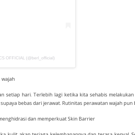
S OFFICIAL (@berl_official)
n wajah
n setiap hari. Terlebih lagi ketika kita sehabis melakukan 
supaya bebas dari jerawat. Rutinitas perawatan wajah pun b
enghidrasi dan memperkuat Skin Barrier
maka kulit akan terjaga kelembapannya dan terasa kenyal.