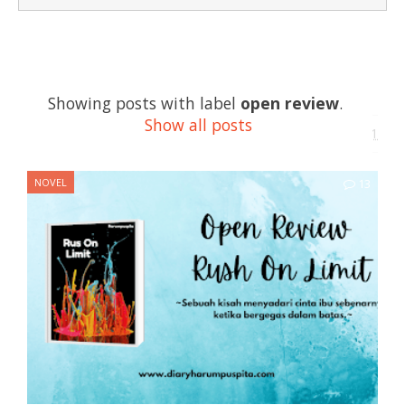
Open Review Rush On Limit
Showing posts with label
open review
.
Show all posts
Diary Harumpuspita
November 12, 2021
NOVEL
13