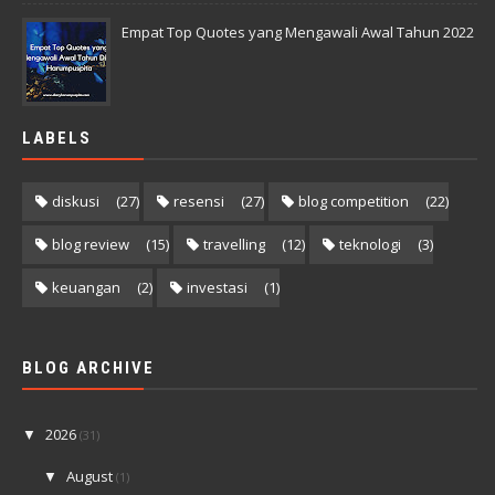
Empat Top Quotes yang Mengawali Awal Tahun 2022
LABELS
diskusi
(27)
resensi
(27)
blog competition
(22)
blog review
(15)
travelling
(12)
teknologi
(3)
keuangan
(2)
investasi
(1)
BLOG ARCHIVE
2026
▼
(31)
August
▼
(1)