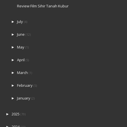
Review Film Sihir Tanah Kubur
July
►
(4)
June
►
(12)
May
►
(1)
April
►
(5)
March
►
(1)
February
►
(5)
January
►
(2)
2025
►
(79)
2024
►
(13)