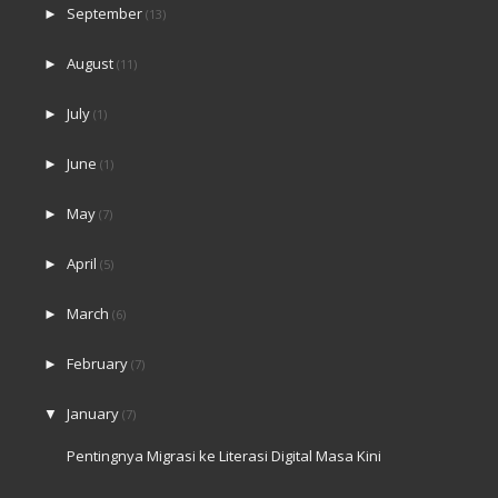
August
►
(11)
July
►
(1)
June
►
(1)
May
►
(7)
April
►
(5)
March
►
(6)
February
►
(7)
January
▼
(7)
Pentingnya Migrasi ke Literasi Digital Masa Kini
Curcol Kiat-Kiat Industri Kreatif 2025