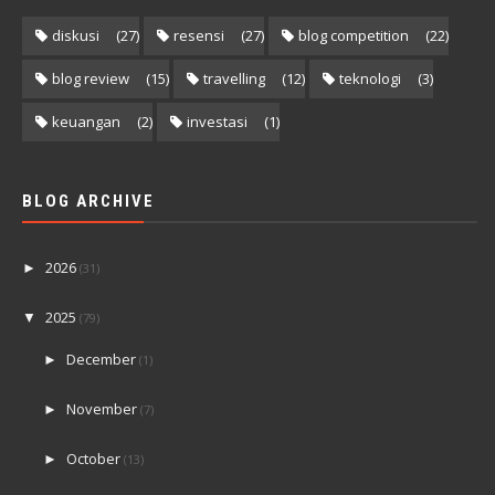
diskusi
(27)
resensi
(27)
blog competition
(22)
blog review
(15)
travelling
(12)
teknologi
(3)
keuangan
(2)
investasi
(1)
BLOG ARCHIVE
2026
►
(31)
2025
▼
(79)
December
►
(1)
November
►
(7)
October
►
(13)
September
►
(13)