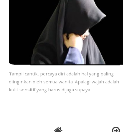
Tampil cantik, percaya diri adalah hal yang paling
diinginkan oleh semua wanita. Apalagi wajah adalah
kulit sensitif yang harus dijaga supaya...