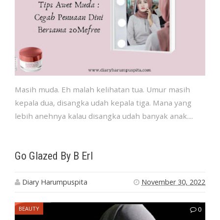
Masih muda. Eh malah kelihatan tua. Umur masih
kepala dua, disangka udah kepala tiga. Mana yang
lebih anehnya kalau disangka udah banyak anak....
Go Glazed By B Erl
Diary Harumpuspita
November 30, 2022
BEAUTY
0