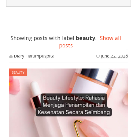
Beauty Lifestyle: Rahasia Menjaga
Showing posts with label
beauty
.
Show all
Penampilan dan Kesehatan Secara Seimbang
posts
Diary Harumpuspita
June 22, 2026
BEAUTY
0