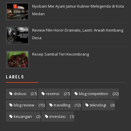
Nyobain Mie Ayam Jamur Kuliner Melegenda di Kota
Medan
Review Film Horor Dramatis, Lastri: Arwah Kembang
Desa
Resep Sambal Teri Kecombrang
LABELS
diskusi
(27)
resensi
(27)
blog competition
(22)
blog review
(15)
travelling
(12)
teknologi
(3)
keuangan
(2)
investasi
(1)